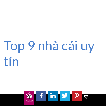
Top 9 nhà cái uy
tín