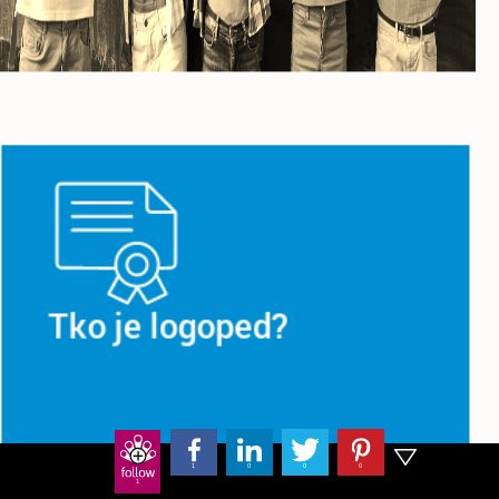
Tko je logoped?
Tko su logopedi, što rade i koji su to
govorno jezični poremećaji
pogledajte u prezentaciji
1
0
0
0
1