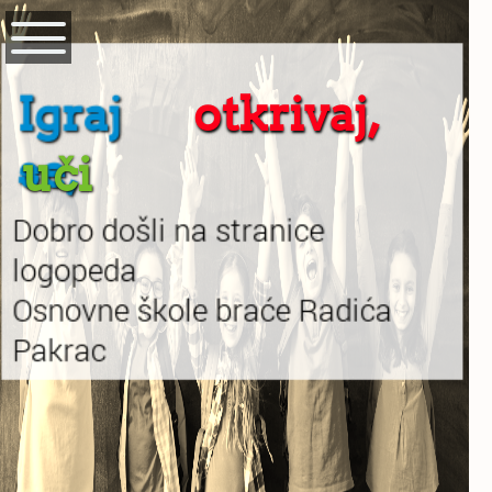
Igraj
otkrivaj,
se,
uči
Dobro došli na stranice
logopeda
Osnovne škole braće Radića
Pakrac