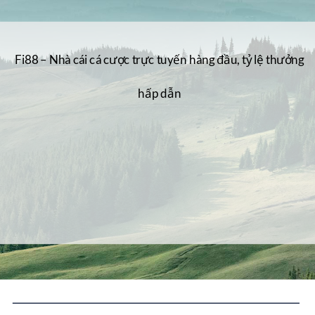
Fi88 – Nhà cái cá cược trực tuyến hàng đầu, tỷ lệ thưởng
hấp dẫn