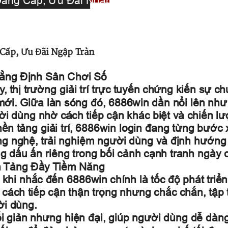
Đẳng Cấp, Ưu Đãi Ngập Tràn
Cấp, Ưu Đãi Ngập Tràn
hẳng Định Sân Chơi Số
 thị trường giải trí trực tuyến chứng kiến sự 
ới. Giữa làn sóng đó, 6886win dần nổi lên như 
 dùng nhờ cách tiếp cận khác biệt và chiến lượ
n tảng giải trí,
6886win login
đang từng bước x
ng nghệ, trải nghiệm người dùng và định hướng p
 dấu ấn riêng trong bối cảnh cạnh tranh ngày c
n Tảng Đầy Tiềm Năng
 khi nhắc đến 6886win chính là tốc độ phát tri
 cách tiếp cận thận trọng nhưng chắc chắn, tập 
ời dùng.
ối giản nhưng hiện đại, giúp người dùng dễ dàn